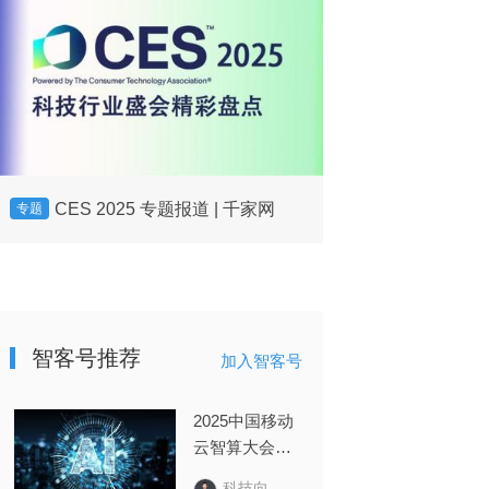
CES 2025 专题报道 | 千家网
智客帮：智
专题
专题
平台
智客号推荐
加入智客号
2025中国移动
云智算大会回
顾：云智变
科技向令说