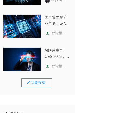
革，AI+跃迁
国产算力的产
业革命：从“纸
面算力”到“生产
智能相对论
力转化”的“惊险
一跃”
AI继续主导
CES 2025，一
场关于“输
智能相对论
入”与“输出”的
变革正在打响
我要投稿